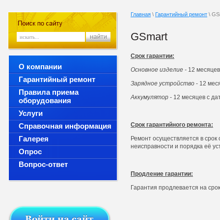
Главная
\
Гарантийный ремонт
\ GS
GSmart
Срок гарантии:
О компании
Основное изделие -
12 месяцев
Гарантийный ремонт
Зарядное устройство
- 12 мес
Правила приема
Аккумулятор
- 12 месяцев с д
оборудования
Услуги
Срок гарантийного ремонта:
Справочная информация
Галерея
Ремонт осуществляется в срок о
неисправности и порядка её ус
Опрос
Вопрос-ответ
Продление гарантии:
Гарантия продлевается на сро